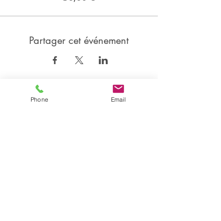
Partager cet événement
Partager
Phone
Email
Isabelle CANDEL
Coach Sportive BEGDA, formée en posturologie et