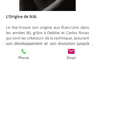
L’Origine de NIA
Le Nia trouve son origine aux États-Unis dans
les années 80, grâce à Debbie et Carlos Rosas
qui sont les créateurs de la technique, assurant
son développement et son évolution jusqu’à
aujourd’hui. C’est une merveilleuse rencontre
entre le monde occidental et la sagesse
Phone
Email
orientale. Cette méthode permet de mieux se
connaître au travers d’une prise de conscience
corporelle par le mouvement.
Le Nia permet de se libérer des tensions
physiques, du stress, de retrouver ou de
renforcer la confiance et l’estime de soi et la
joie de vivre.