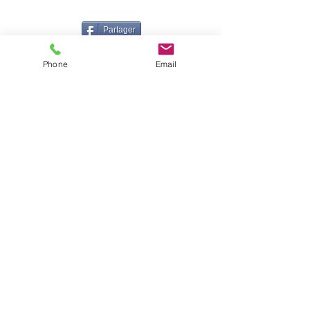
Partager
Phone
Email
Isabelle CANDEL
Coach Sportive BEGDA, formée en posturologie et
Professeur de danse DE, certifiée en Technique Nia®
Accompagnatrice en Gestion du Stress MBSR et
Relaxation Aquatique
Instructrice Shutaido© - Fondatrice de la Danse des
Sphères
06 16 71 15 65
|
corps.cristal2015@gmail.com
© 2022 par Corps Cristal
Mentions légales