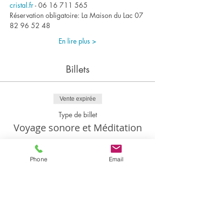
cristal.fr
 - 06 16 711 565
Réservation obligatoire: La Maison du Lac 07 
82 96 52 48
En lire plus >
Billets
Vente expirée
Type de billet
Voyage sonore et Méditation
Prix
15,00 €
Phone
Email
+ 0,38 € de frais de billetterie
Partager cet événement