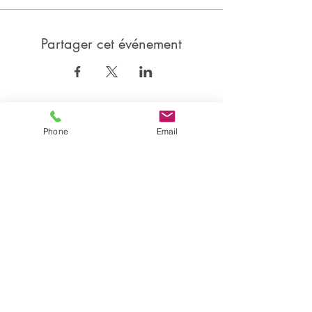
Partager cet événement
Partager
Phone
Email
Isabelle CANDEL
Coach Sportive BEGDA, formée en posturologie et
Professeur de danse DE, certifiée en Technique Nia®
Accompagnatrice en Gestion du Stress MBSR et