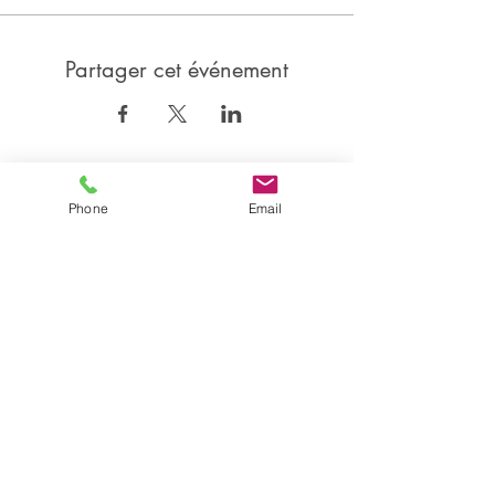
Partager cet événement
Partager
Phone
Email
Isabelle CANDEL
Coach Sportive BEGDA, formée en posturologie et
Professeur de danse DE, certifiée en Technique Nia®
Accompagnatrice en Gestion du Stress MBSR et