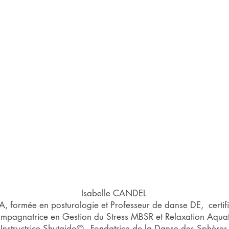
Isabelle CANDEL
 formée en posturologie et Professeur de danse DE, certif
mpagnatrice en Gestion du Stress MBSR et Relaxation Aqua
Instructrice Shutaido© - Fondatrice de la Danse des Sphères