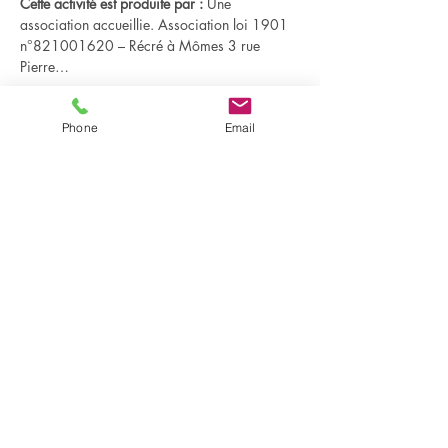
Cette activité est produite par : 
Une 
association accueillie. Association loi 1901 
n°821001620 – Récré à Mômes 3 rue 
Pierre…
En lire plus >
Phone
Email
Partager cet événement
Partager