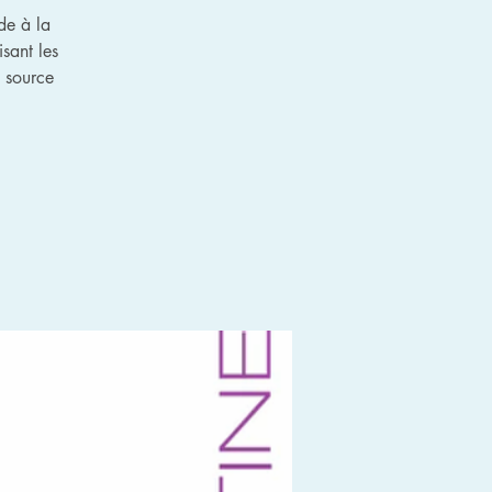
de à la
isant les
e source