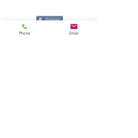
Partager
Phone
Email
Isabelle CANDEL
Coach Sportive BEGDA, formée en posturologie et
Professeur de danse DE, certifiée en Technique Nia®
Accompagnatrice en Gestion du Stress MBSR et
Relaxation Aquatique
Instructrice Shutaido© - Fondatrice de la Danse des
Sphères
06 16 71 15 65
|
corps.cristal2015@gmail.com
© 2022 par Corps Cristal