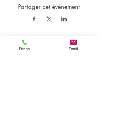
Partager cet événement
Partager
Phone
Email
Isabelle CANDEL
Coach Sportive BEGDA, formée en posturologie et
Professeur de danse DE, certifiée en Technique Nia®
Accompagnatrice en Gestion du Stress MBSR et
Relaxation Aquatique
Instructrice Shutaido© - Fondatrice de la Danse des