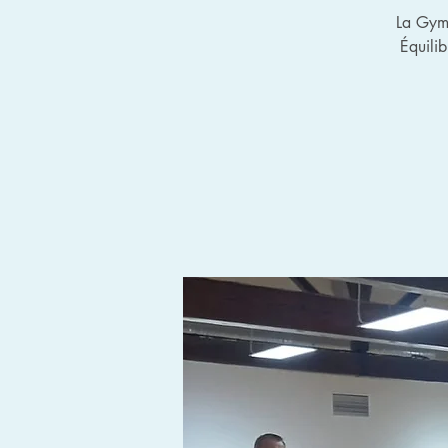
La Gymn
Équili