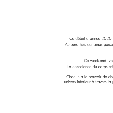
Ce début d'année 2020 a 
Aujourd'hui, certaines person
Ce week-end vous
La conscience du corps est 
Chacun a le pouvoir de choi
univers interieur à travers 
Elargir notre conscience dé