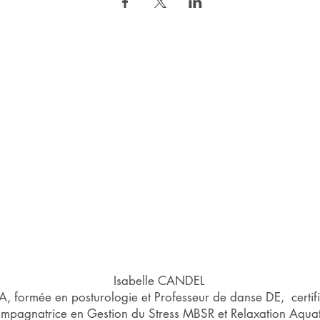
Philippe Gayraud
enseignant Aïkido diplômé d'état
soins bien être...
massage assis japonais AMMA
massage indien du crâne CHAMPISSAGE
pratiquant REIKI formateur ACCESS CONSCIOUSNESS
gayraud.ph@gmail.com
06 21 52 23 60
Isabelle CANDEL
 formée en posturologie et Professeur de danse DE, certif
mpagnatrice en Gestion du Stress MBSR et Relaxation Aqua