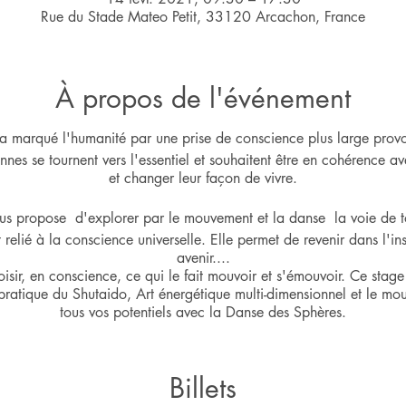
Rue du Stade Mateo Petit, 33120 Arcachon, France
À propos de l'événement
marqué l'humanité par une prise de conscience plus large provoq
nes se tournent vers l'essentiel et souhaitent être en cohérence av
et changer leur façon de vivre.
 propose d'explorer par le mouvement et la danse la voie de to
relié à la conscience universelle. Elle permet de revenir dans l'in
avenir....
sir, en conscience, ce qui le fait mouvoir et s'émouvoir. Ce stage 
la pratique du Shutaido, Art énergétique multi-dimensionnel et le 
tous vos potentiels avec la Danse des Sphères.
veloppe notre connaissance de soi, notre force créatrice et toutes 
oeuvre.
Billets