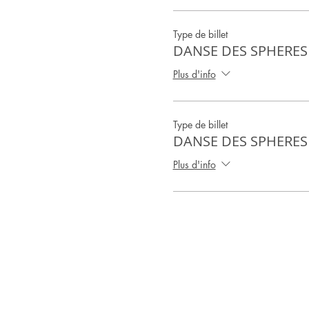
Ce stage est ouvert aux per
Type de billet
DANSE DES SPHERES (
Stage animé par Isabelle CA
Plus d'info
La danse des Sphères r
expression
Alors, Le mouvement fondame
Type de billet
danse à partir de
DANSE DES SPHERES (
Plus d'info
Ou envoyez un chèque d'ar
CHEMIN DU RUISSEAU 8210
MATERIEL : Vêtements amples