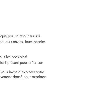
ué par un retour sur soi.
ec leurs envies, leurs besoins
us les possibles!
stant présent pour créer son
vous invite à explorer votre
mouvement dansé pour exprimer
nos capacités à la mettre en