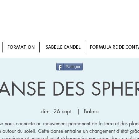
FORMATION
ISABELLE CANDEL
FORMULAIRE DE CONT
Partager
DANSE DES SPHE
dim. 26 sept.
  |  
Balma
e nous connecte au mouvement permanent de la terre et des plan
e autour du soleil. Cette danse entraine un changement d'état grâ
s cosmiques et universelles et ré-harmonise nos corps dans un alig