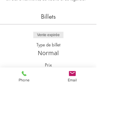
Billets
Vente expirée
Type de billet
Normal
Prix
30,00 €
+ 0,75 € de frais de billetterie
Phone
Email
Partager cet événement