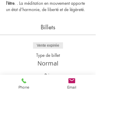
l’être
. . La méditation en mouvement apporte 
un état d’harmonie, de liberté et de légèreté.
Billets
Vente expirée
Type de billet
Normal
Prix
100,00 €
Phone
Email
+ 2,50 € de frais de billetterie
Partager cet événement