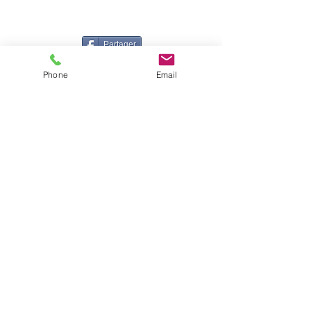
Partager
Phone
Email
Isabelle CANDEL
Coach Sportive BEGDA, formée en posturologie et
Professeur de danse DE, certifiée en Technique Nia®
Accompagnatrice en Gestion du Stress MBSR et
Relaxation Aquatique
Instructrice Shutaido© - Fondatrice de la Danse des
Sphères
06 16 71 15 65
|
corps.cristal2015@gmail.com
© 2022 par Corps Cristal