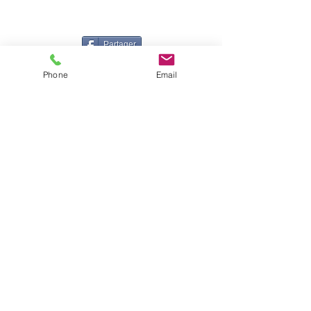
Partager
Phone
Email
Isabelle CANDEL
Coach Sportive BEGDA, formée en posturologie et
Professeur de danse DE, certifiée en Technique Nia®
Accompagnatrice en Gestion du Stress MBSR et
Relaxation Aquatique
Instructrice Shutaido© - Fondatrice de la Danse des
Sphères
06 16 71 15 65
|
corps.cristal2015@gmail.com
© 2022 par Corps Cristal