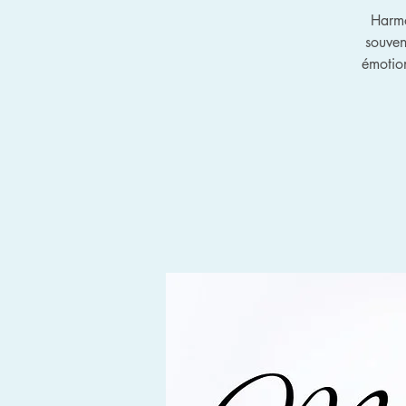
Harmo
souvent
émotion