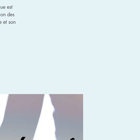
ue est
tion des
e et son