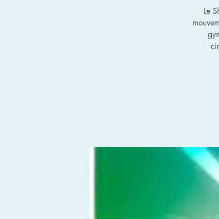
Le S
mouveme
gym
ci