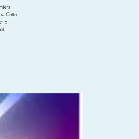
miers
s. Cette
e la
at.