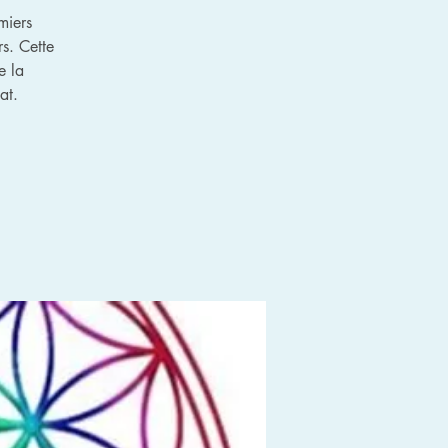
miers
s. Cette
e la
at.