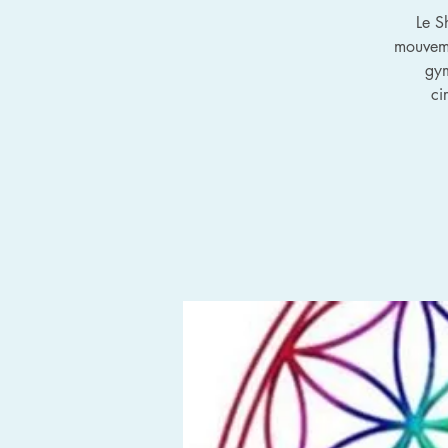
Le S
mouveme
gym
ci