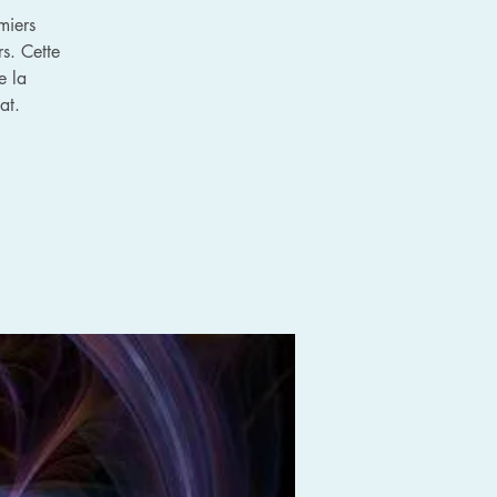
miers
s. Cette
e la
at.