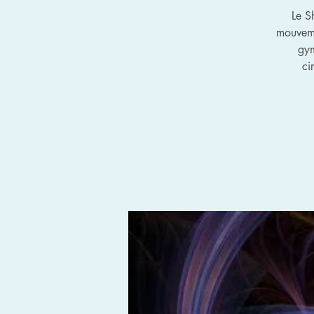
Le S
mouveme
gym
ci