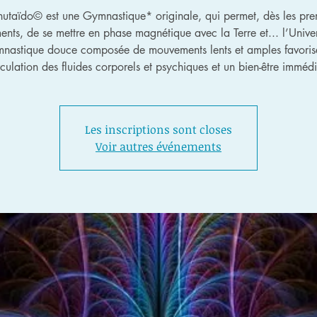
hutaïdo© est une Gymnastique* originale, qui permet, dès les pre
nts, de se mettre en phase magnétique avec la Terre et... l’Univer
nastique douce composée de mouvements lents et amples favoris
rculation des fluides corporels et psychiques et un bien-être immédi
Les inscriptions sont closes
Voir autres événements