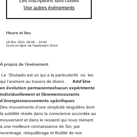
Les inscriptions sont closes
Voir autres événements
Heure et lieu
18 févr. 2021, 09:00 – 10:00
Cours en ligne via l'application Zoom
À propos de l'événement
 Le  Shutaido est un
 qui a la particularité 
 où 
 les 
qui l’animent au travers de divers 
.    
 Art
d’être 
en évolution permanente
chacun expérimente 
individuellement et librement
courants 
d’énergies
mouvements spécifiques
Des mouvements d’une simplicité singulière dont 
la subtilité réside dans la conscience accordée au 
mouvement et dans le ressenti qui nous mènent 
à une meilleure connaissance de Soi, par 
recentrage, rééquilibrage et fluidité de nos 