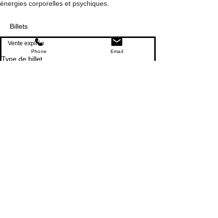
énergies corporelles et psychiques.
Billets
Vente expirée
Phone
Email
Type de billet
Normal
Prix
15,00 €
Partager cet événement
Partager
Isabelle CANDEL
Coach Sportive BEGDA, formée en posturologie et
Professeur de danse DE, certifiée en Technique Nia®
Accompagnatrice en Gestion du Stress MBSR et
Relaxation Aquatique