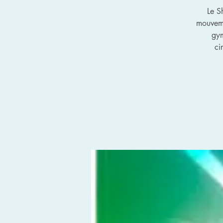
Le S
mouveme
gym
ci