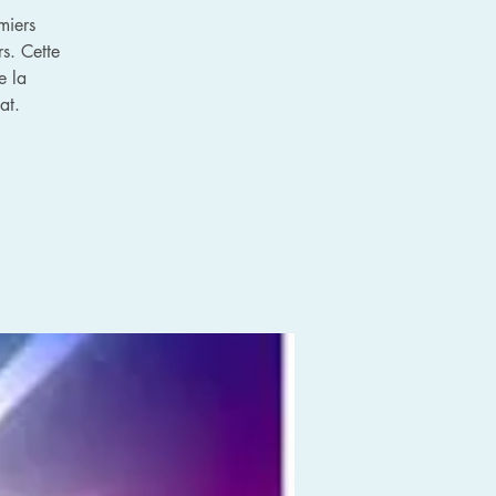
miers
s. Cette
e la
at.