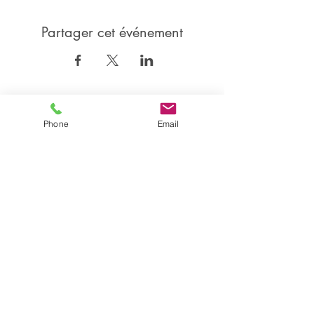
Partager cet événement
Partager
Phone
Email
Isabelle CANDEL
Coach Sportive BEGDA, formée en posturologie et
Professeur de danse DE, certifiée en Technique Nia®
Accompagnatrice en Gestion du Stress MBSR et
Relaxation Aquatique