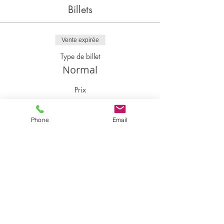
Billets
Vente expirée
Type de billet
Normal
Prix
100,00 €
+ 2,50 € de frais de billetterie
Phone
Email
Partager cet événement
Partager