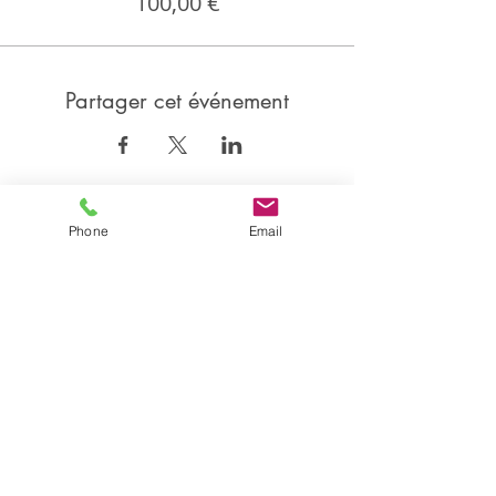
100,00 €
Partager cet événement
Partager
Phone
Email
Isabelle CANDEL
Coach Sportive BEGDA, formée en posturologie et