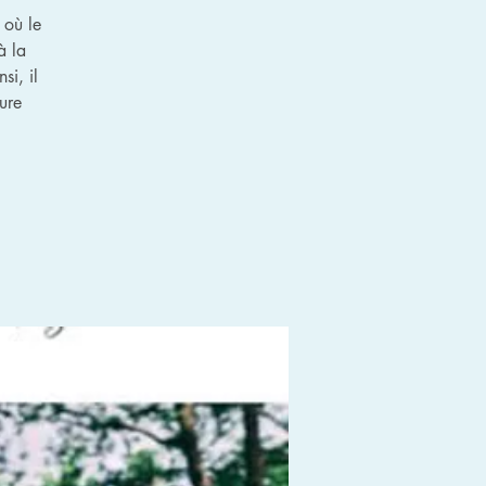
 où le
à la
si, il
ure