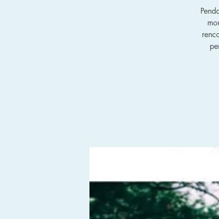
Penda
mou
renco
pe