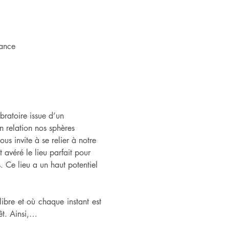
ance
ratoire issue d’un 
n relation nos sphères 
s invite à se relier à notre 
avéré le lieu parfait pour 
 Ce lieu a un haut potentiel 
bre et où chaque instant est 
êt. Ainsi,…