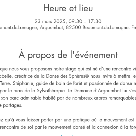
Heure et lieu
23 mars 2025, 09:30 – 17:30
umont-de-Lomagne, Argoumbat, 82500 Beaumont-de-Lomagne, Fr
À propos de l'événement
que nous vous proposons notre stage qui est né d’une rencontre vib
belle, créatrice de la Danse des Sphères© nous invite à mettre  e
 Terre. Stéphanie, guide de bain de forêt et passionnée de danse nou
par le biais de la Sylvothérapie. Le Domaine d'Argoumbat lui s’est 
t, son parc admirable habité par de nombreux arbres remarquables.
de partages.
z qu’à vous laisser porter par une pratique où le mouvement est li
rencontre de soi par le mouvement dansé et la connexion à la for