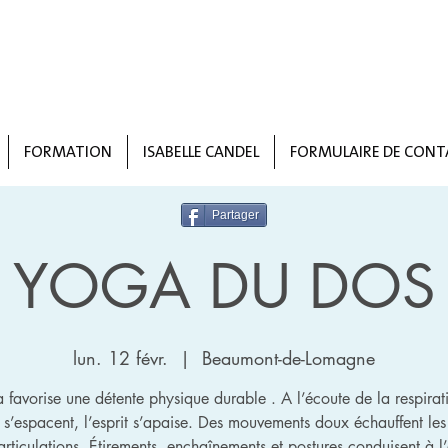
FORMATION
ISABELLE CANDEL
FORMULAIRE DE CONT
Partager
YOGA DU DOS
lun. 12 févr.
  |  
Beaumont-de-Lomagne
a favorise une détente physique durable . A l’écoute de la respirati
 s’espacent, l’esprit s’apaise. Des mouvements doux échauffent les
 articulations. Étirements, enchaînements et postures conduisent à l