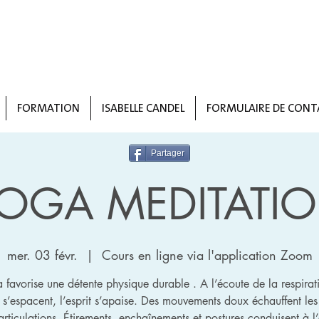
FORMATION
ISABELLE CANDEL
FORMULAIRE DE CONT
Partager
OGA MEDITATI
mer. 03 févr.
  |  
Cours en ligne via l'application Zoom
a favorise une détente physique durable . A l’écoute de la respirati
 s’espacent, l’esprit s’apaise. Des mouvements doux échauffent les
 articulations. Étirements, enchaînements et postures conduisent à l