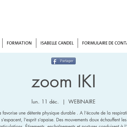
FORMATION
ISABELLE CANDEL
FORMULAIRE DE CONT
Partager
zoom IKI
lun. 11 déc.
  |  
WEBINAIRE
a favorise une détente physique durable . A l’écoute de la respirati
 s’espacent, l’esprit s’apaise. Des mouvements doux échauffent les
 articulations. Étirements, enchaînements et postures conduisent à l